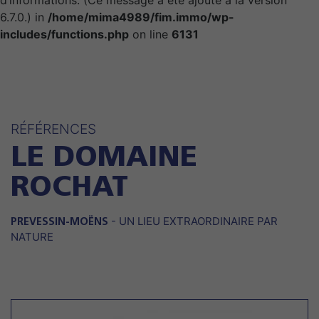
d’informations. (Ce message a été ajouté à la version
6.7.0.) in
/home/mima4989/fim.immo/wp-
includes/functions.php
on line
6131
RÉFÉRENCES
LE DOMAINE
ROCHAT
- UN LIEU EXTRAORDINAIRE PAR
PREVESSIN-MOËNS
NATURE