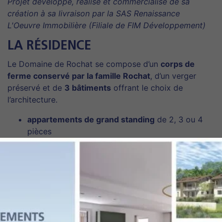
Projet développé, réalisé et commercialisé de sa
création à sa livraison par la SAS Renaissance
L'Oeuvre Immobilière (Filiale de FIM Développement)
LA RÉSIDENCE
Le Domaine de Rochat se compose d’un
corps de
ferme conservé par la famille Rochat
, d’un verger
préservé et de
3 bâtiments
offrant le choix de
l’architecture.
appartements de grand standing
de 2, 3 ou 4
pièces
balcon, terrasse
ou
jardin
expositions privilégiées
vues incroyables
sur la chaîne du Mont Blanc et
sur la nature d’arbres centenaires
domaine
entièrement
clos
parc paysager calme