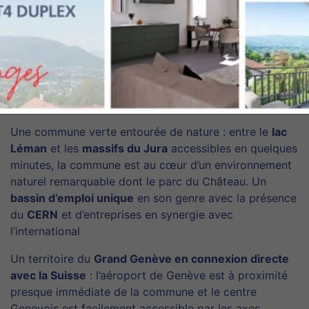
PRÉVESSIN-MOËNS
Une ville
dynamique et bien équipée
: enseignement
jusqu’au collège, centre-ville avec commerces, centre
commerciaux, installations sportives, patrimoine
historique…
Une commune verte entourée de nature : entre le
lac
Léman
et les
massifs du Jura
accessibles en quelques
minutes, la commune est au cœur d’un environnement
naturel remarquable dont le parc du Château. Un
bassin d’emploi unique
en son genre avec la présence
du
CERN
et d’entreprises en synergie avec
l’international
Un territoire du
Grand Genève en connexion directe
avec la Suisse
: l’aéroport de Genève est à proximité
presque immédiate de la commune et le centre
Genevois est facilement accessible par les axes